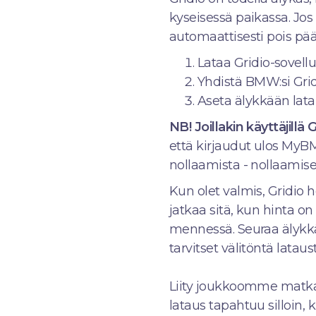
kyseisessä paikassa. Jos 
automaattisesti pois pä
Lataa Gridio-sovell
Yhdistä BMW:si Gri
Aseta älykkään latau
NB! Joillakin käyttäjillä
että kirjaudut ulos MyBM
nollaamista - nollaamisen
Kun olet valmis, Gridio 
jatkaa sitä, kun hinta o
mennessä. Seuraa älykkä
tarvitset välitöntä latau
Liity joukkoomme matk
lataus tapahtuu silloin,