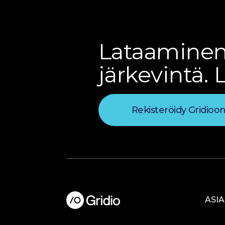
Lataaminen 
järkevintä. 
Rekisteröidy Gridioo
ASI