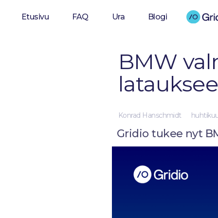
Etusivu
FAQ
Ura
Blogi
BMW valm
lataukse
Konrad Hanschmidt
huhtikuu
Gridio tukee nyt B