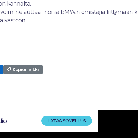
on kannalta.
 voimme auttaa monia BMW:n omistajia liittymään k
aivastoon.
📋 Kopioi linkki
LATAA SOVELLUS