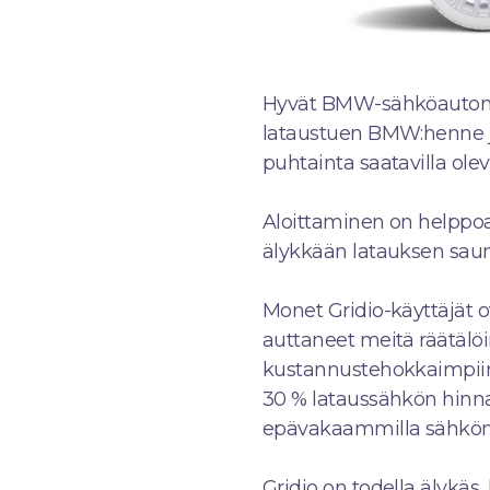
Hyvät BMW-sähköauton 
lataustuen BMW:henne ja
puhtainta saatavilla ole
Aloittaminen on helppoa! 
älykkään latauksen sau
Monet Gridio-käyttäjät 
auttaneet meitä räätälö
kustannustehokkaimpiin 
30 % lataussähkön hinnas
epävakaammilla sähkömar
Gridio on todella älykäs,