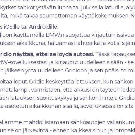
kytket sähköt ystävän luona tai julkisella laturilla, äl
ältä, mikä takaa saumattoman käyttökokemuksen. Näi
us
iOS:lle
tai
Androidille
.
dioon käyttämällä BMW:n suojattua kirjautumissivua 
ksen aikaikkuna, haluamasi lähtöaika ja kotisi sijaint
 Gridio näyttää, ettei se löydä autoasi.
Tässä tapaukse
W-sovelluksestasi ja kirjaudut uudelleen sisään - se
 jälkeen yritä uudelleen Gridioon ja sen pitäisi toimi
hoitaa loput. Gridio keskeyttää latauksen, kun sähkön 
n matalampi, varmistaen, että akkusi on täyteen lada
än latauksen suorituskykyä ja sähkön hintoja Gridio-
sta asetetun aikaikkunan sisällä, sovelluksessa on sitä
allamme mahdollistamaan sähköautojen vallankumou
 kun se on järkevintä - ennen kaikkea sinun ja lompa