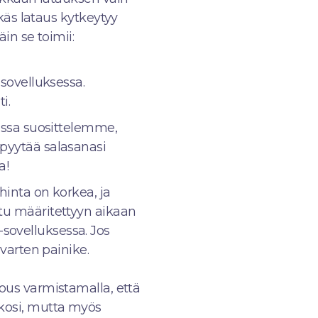
ykäs lataus kytkeytyy
n se toimii:
sovelluksessa.
i.
ssa suosittelemme,
 pyytää salasanasi
a!
hinta on korkea, ja
ttu määritettyyn aikaan
sovelluksessa. Jos
 varten painike.
s varmistamalla, että
kkosi, mutta myös