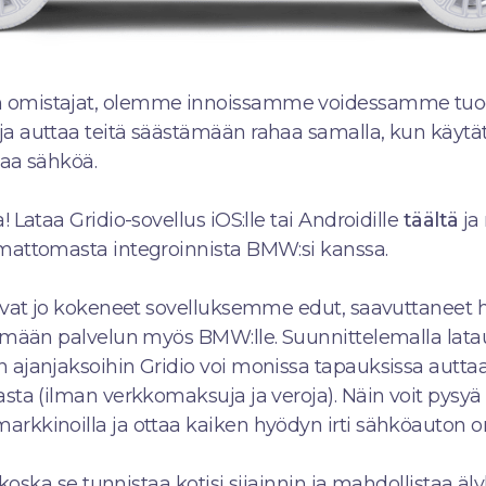
omistajat, olemme innoissamme voidessamme tuod
 auttaa teitä säästämään rahaa samalla, kun käytätt
vaa sähköä.
Lataa Gridio-sovellus iOS:lle tai Androidille
täältä
ja
mattomasta integroinnista BMW:si kanssa.
ovat jo kokeneet sovelluksemme edut, saavuttaneet 
imään palvelun myös BMW:lle. Suunnittelemalla latau
ajanjaksoihin Gridio voi monissa tapauksissa autta
ta (ilman verkkomaksuja ja veroja). Näin voit pysyä
kkinoilla ja ottaa kaiken hyödyn irti sähköauton o
 koska se tunnistaa kotisi sijainnin ja mahdollistaa ä