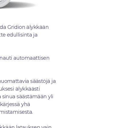
a Gridion älykkään
e edullisinta ja
 nauti automaattisen
huomattavia säästöjä ja
ksesi älykkäästi
a sinua säästämään yli
 kärjessä yhä
mistamisesta.
lykkään latauksen vain