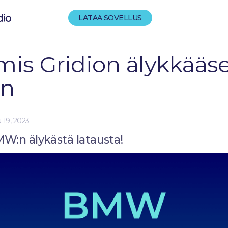
LATAA SOVELLUS
is Gridion älykkääs
en
 19, 2023
MW:n älykästä latausta!