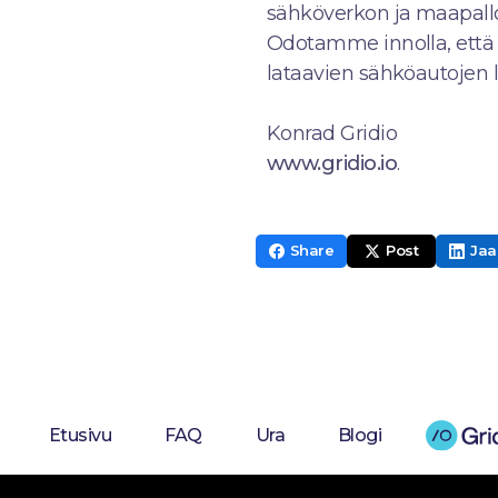
sähköverkon ja maapall
Odotamme innolla, että
lataavien sähköautojen l
Konrad Gridio
www.gridio.io
.
Share
Post
Jaa
Etusivu
FAQ
Ura
Blogi