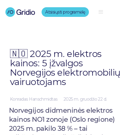
Atsisiųsti programėlę
🇳🇴 2025 m. elektros
kainos: 5 įžvalgos
Norvegijos elektromobilių
vairuotojams
Konradas Hanschmidtas
2025 m. gruodžio 22 d.
Norvegijos didmeninės elektros
kainos NO1 zonoje (Oslo regione)
2025 m. pakilo 38 % – tai