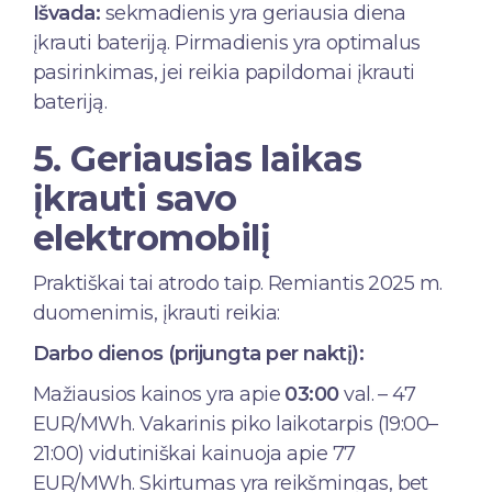
Išvada:
sekmadienis yra geriausia diena
įkrauti bateriją. Pirmadienis yra optimalus
pasirinkimas, jei reikia papildomai įkrauti
bateriją.
5. Geriausias laikas
įkrauti savo
elektromobilį
Praktiškai tai atrodo taip. Remiantis 2025 m.
duomenimis, įkrauti reikia:
Darbo dienos (prijungta per naktį):
Mažiausios kainos yra apie
03:00
val. – 47
EUR/MWh. Vakarinis piko laikotarpis (19:00–
21:00) vidutiniškai kainuoja apie 77
EUR/MWh. Skirtumas yra reikšmingas, bet