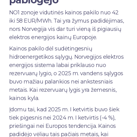
NO1 zonoje vidutinės kainos pakilo nuo 42
iki 58 EUR/MWh. Tai yra žymus padidėjimas,
nors Norvegija vis dar turi vieną iš pigiausių
elektros energijos kainų Europoje.
Kainos pakilo dėl sudėtingesnių
hidroenergetikos sąlygų. Norvegijos elektros
energijos sistema labai priklauso nuo
rezervuarų lygio, o 2025 m. vandens sąlygos
buvo mažiau palankios nei ankstesniais
metais. Kai rezervuarų lygis yra žemesnis,
kainos kyla.
Įdomu tai, kad 2025 m. I ketvirtis buvo šiek
tiek pigesnis nei 2024 m. I ketvirtis (-4 %),
priešingai nei Europos tendencija. Kainos
padidėjo vėliau tais pačiais metais, kai