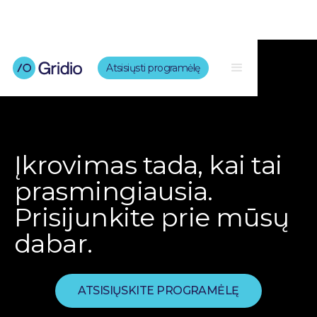
Atsisiųsti programėlę
Įkrovimas tada, kai tai
prasmingiausia.
Prisijunkite prie mūsų
dabar.
ATSISIŲSKITE PROGRAMĖLĘ