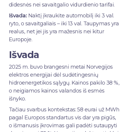
didesnės nei savaitgalio vidurdienio tarifai.
Išvada:
Naktį įkraukite automobilį iki 3 val.
ryto, o savaitgaliais – iki 13 val. Taupymas yra
realus, net jei jis yra mažesnis nei kitur
Europoje.
Išvada
2025 m. buvo brangesni metai Norvegijos
elektros energijai dėl sudėtingesnių
hidroenergetikos sąlygų. Kainos pakilo 38 %,
o neigiamos kainos valandos iš esmės
išnyko.
Tačiau svarbus kontekstas: 58 eurai už MWh
pagal Europos standartus vis dar yra pigūs,
o išmanusis įkrovimas gali padėti sutaupyti