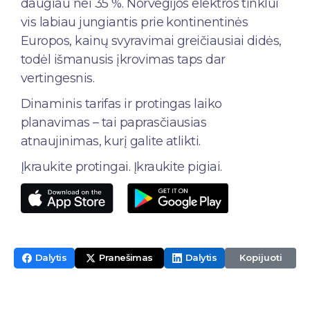
daugiau nei 35 %. Norvegijos elektros tinklui
vis labiau jungiantis prie kontinentinės
Europos, kainų svyravimai greičiausiai didės,
todėl išmanusis įkrovimas taps dar
vertingesnis.
Dinaminis tarifas ir protingas laiko
planavimas – tai paprasčiausias
atnaujinimas, kurį galite atlikti.
Įkraukite protingai. Įkraukite pigiai.
📋
Dalytis
Pranešimas
Dalytis
Kopijuoti
nuorodą