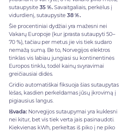
sutaupysite
35 %.
Savaitgaliais, perkėlus į
vidurdienį, sutaupysite
38 %.
Šie procentiniai dydžiai yra mažesni nei
Vakarų Europoje (kur įprasta sutaupyti 50–
70 %), tačiau per metus jie vis tiek sudaro
nemažą sumą. Be to, Norvegijos elektros
tinklas vis labiau jungiasi su kontinentinės
Europos tinklu, todėl kainų svyravimai
greičiausiai didės.
Gridio automatiškai fiksuoja šias sutaupytas
lėšas, kasdien perkeldamas jūsų įkrovimą į
pigiausius langus.
Išvada:
Norvegijos sutaupymai yra kuklesni
nei kitur, bet vis tiek verta jais pasinaudoti.
Kiekvienas kWh, perkeltas iš piko į ne piko