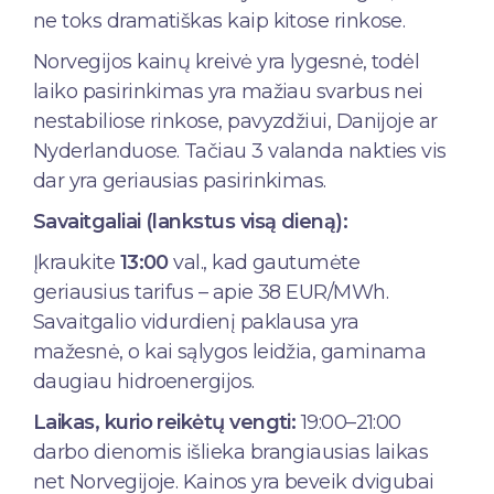
ne toks dramatiškas kaip kitose rinkose.
Norvegijos kainų kreivė yra lygesnė, todėl
laiko pasirinkimas yra mažiau svarbus nei
nestabiliose rinkose, pavyzdžiui, Danijoje ar
Nyderlanduose. Tačiau 3 valanda nakties vis
dar yra geriausias pasirinkimas.
Savaitgaliai (lankstus visą dieną):
Įkraukite
13:00
val., kad gautumėte
geriausius tarifus – apie 38 EUR/MWh.
Savaitgalio vidurdienį paklausa yra
mažesnė, o kai sąlygos leidžia, gaminama
daugiau hidroenergijos.
Laikas, kurio reikėtų vengti:
19:00–21:00
darbo dienomis išlieka brangiausias laikas
net Norvegijoje. Kainos yra beveik dvigubai