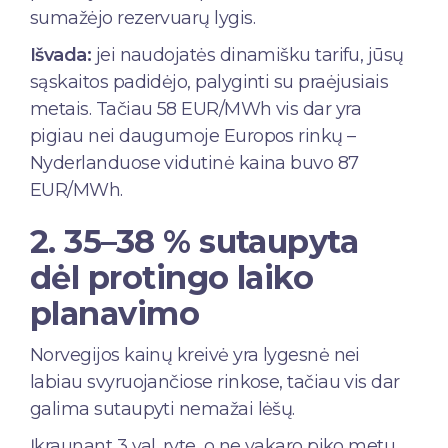
sumažėjo rezervuarų lygis.
Išvada:
jei naudojatės dinamišku tarifu, jūsų
sąskaitos padidėjo, palyginti su praėjusiais
metais. Tačiau 58 EUR/MWh vis dar yra
pigiau nei daugumoje Europos rinkų –
Nyderlanduose vidutinė kaina buvo 87
EUR/MWh.
2. 35–38 % sutaupyta
dėl protingo laiko
planavimo
Norvegijos kainų kreivė yra lygesnė nei
labiau svyruojančiose rinkose, tačiau vis dar
galima sutaupyti nemažai lėšų.
Įkraunant 3 val. ryte, o ne vakaro piko metu,