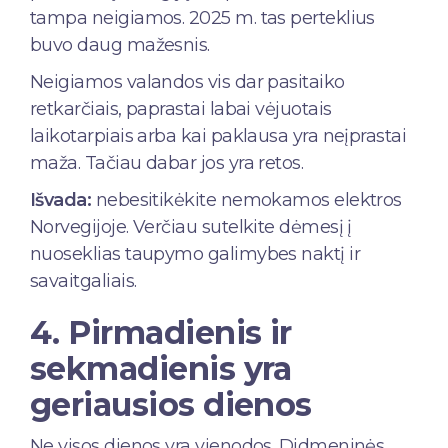
tampa neigiamos. 2025 m. tas perteklius
buvo daug mažesnis.
Neigiamos valandos vis dar pasitaiko
retkarčiais, paprastai labai vėjuotais
laikotarpiais arba kai paklausa yra neįprastai
maža. Tačiau dabar jos yra retos.
Išvada:
nebesitikėkite nemokamos elektros
Norvegijoje. Verčiau sutelkite dėmesį į
nuoseklias taupymo galimybes naktį ir
savaitgaliais.
4. Pirmadienis ir
sekmadienis yra
geriausios dienos
Ne visos dienos yra vienodos. Didmeninės