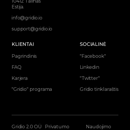
10412 Talinas
Estija.
info@gridio.io
support@gridio.io
KLIENTAI
SOCIALINĖ
Pagrindinis
"Facebook"
FAQ
Linkedin
Karjera
"Twitter"
"Gridio" programa
Gridio tinklaraštis
Gridio 2.0 OÜ
Privatumo
Naudojimo