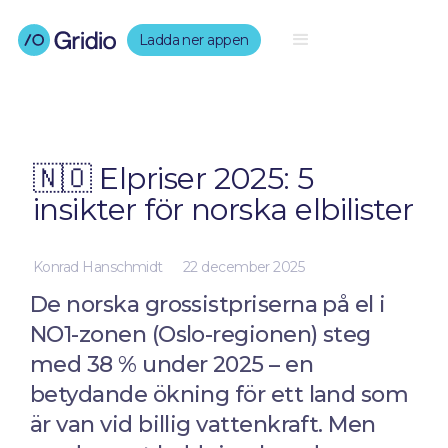
Ladda ner appen
🇳🇴 Elpriser 2025: 5
insikter för norska elbilister
Konrad Hanschmidt
22 december 2025
De norska grossistpriserna på el i
NO1-zonen (Oslo-regionen) steg
med 38 % under 2025 – en
betydande ökning för ett land som
är van vid billig vattenkraft. Men